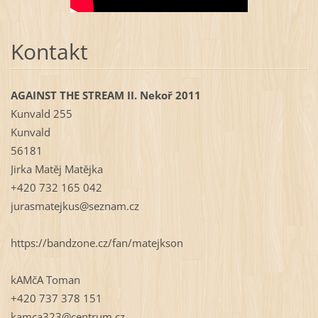
Kontakt
AGAINST THE STREAM II. Nekoř 2011
Kunvald 255
Kunvald
56181
Jirka Matěj Matějka
+420 732 165 042
jurasmatejkus@seznam.cz
https://bandzone.cz/fan/matejkson
kAMčA Toman
+420 737 378 151
kamca323@centrum.cz