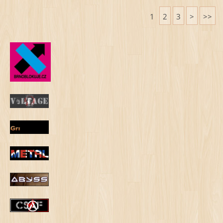
1
2
3
>
>>